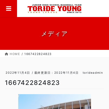
MENU
コ
ナ
ン
ビ
テ
ゲ
ン
ー
ツ
シ
に
ョ
メディア
移
ン
動
に
移
HOME
1667422824823
動
2022年11月4日
/ 最終更新日 :
2022年11月4日
torideadmin
1667422824823