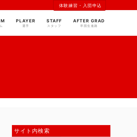
体験練習・入団申込
AM
PLAYER
STAFF
AFTER GRAD
ム
選手
スタッフ
卒団生進路
サイト内検索