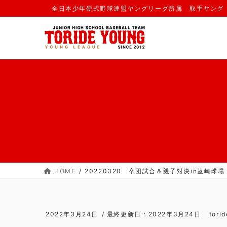
コ
ナ
全日本少年硬式野球連盟ヤングリーグ所属 取手ヤング
ン
ビ
テ
ゲ
ン
ー
ツ
シ
に
ョ
移
ン
動
に
移
動
HOME
20220320 卒団試合＆親子対決in茎崎球場 (
2022年3月24日
/ 最終更新日 :
2022年3月24日
tori