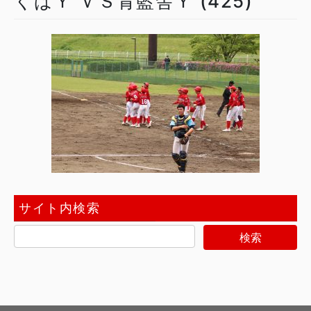
くばＹ ＶＳ青藍舎Ｙ (425)
サイト内検索