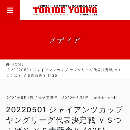
MENU
コ
ナ
ン
ビ
テ
ゲ
ン
ー
ツ
シ
に
ョ
メディア
移
ン
動
に
移
HOME
動
20220501 ジャイアンツカップ ヤングリーグ代表決定戦 ＶＳ
つくばＹ ＶＳ青藍舎Ｙ (425)
2022年5月1日
/ 最終更新日 :
2022年5月1日
torideadmin
20220501 ジャイアンツカップ
ヤングリーグ代表決定戦 ＶＳつ