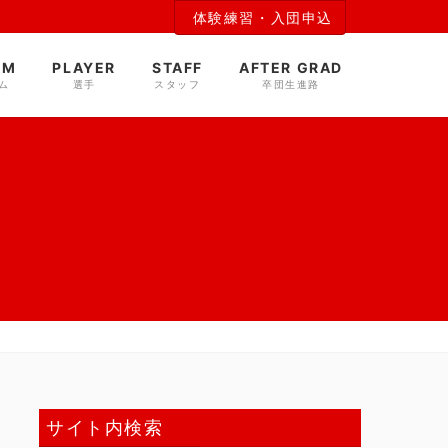
体験練習・入団申込
AM
PLAYER
STAFF
AFTER GRAD
ム
選手
スタッフ
卒団生進路
サイト内検索