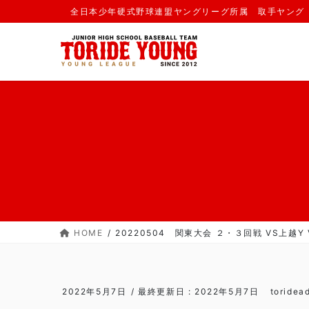
コ
ナ
全日本少年硬式野球連盟ヤングリーグ所属 取手ヤング
ン
ビ
テ
ゲ
ン
ー
ツ
シ
に
ョ
移
ン
動
に
移
動
HOME
20220504 関東大会 ２・３回戦 VS上越Y V
2022年5月7日
/ 最終更新日 :
2022年5月7日
toridea