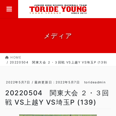
MENU
コ
ナ
ン
ビ
テ
ゲ
ン
ー
ツ
シ
に
ョ
メディア
移
ン
動
に
移
HOME
動
20220504 関東大会 ２・３回戦 VS上越Y VS埼玉P (139)
2022年5月7日
/ 最終更新日 :
2022年5月7日
torideadmin
20220504 関東大会 ２・３回
戦 VS上越Y VS埼玉P (139)