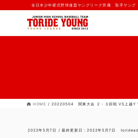
コ
ナ
全日本少年硬式野球連盟ヤングリーグ所属 取手ヤング
ン
ビ
テ
ゲ
ン
ー
ツ
シ
に
ョ
移
ン
動
に
移
動
HOME
20220504 関東大会 ２・３回戦 VS上越Y V
2022年5月7日
/ 最終更新日 :
2022年5月7日
toridea