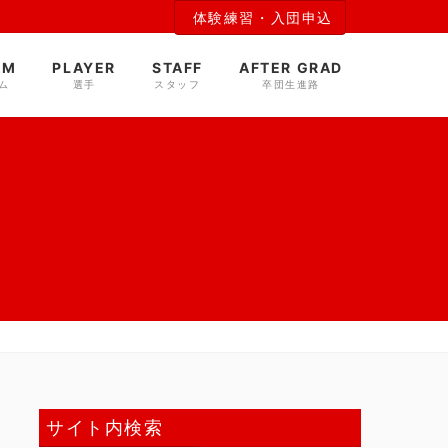
体験練習・入団申込
AM
PLAYER
STAFF
AFTER GRAD
ム
選手
スタッフ
卒団生進路
サイト内検索