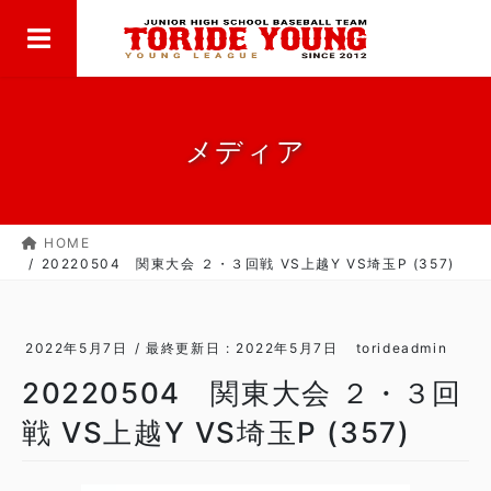
MENU
コ
ナ
ン
ビ
テ
ゲ
ン
ー
ツ
シ
に
ョ
メディア
移
ン
動
に
移
HOME
動
20220504 関東大会 ２・３回戦 VS上越Y VS埼玉P (357)
2022年5月7日
/ 最終更新日 :
2022年5月7日
torideadmin
20220504 関東大会 ２・３回
戦 VS上越Y VS埼玉P (357)