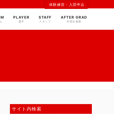
体験練習・入団申込
AM
PLAYER
STAFF
AFTER GRAD
ム
選手
スタッフ
卒団生進路
サイト内検索