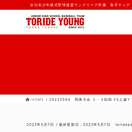
コ
ナ
全日本少年硬式野球連盟ヤングリーグ所属 取手ヤング
ン
ビ
テ
ゲ
ン
ー
ツ
シ
に
ョ
移
ン
動
に
移
動
HOME
20220504 関東大会 ２・３回戦 VS上越Y V
2022年5月7日
/ 最終更新日 :
2022年5月7日
toridea