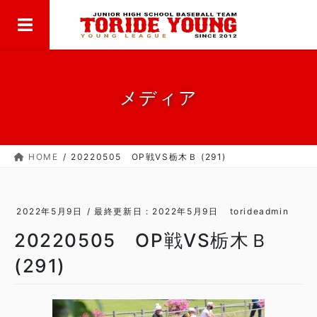
MENU
コ
ナ
ン
ビ
テ
ゲ
ン
ー
ツ
シ
に
ョ
メディア
移
ン
動
に
移
HOME
20220505 OP戦VS栃木Ｂ (291)
動
2022年5月9日
/ 最終更新日 :
2022年5月9日
torideadmin
20220505 OP戦VS栃木Ｂ
(291)