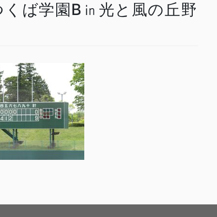
VSつくば学園B㏌光と風の丘野