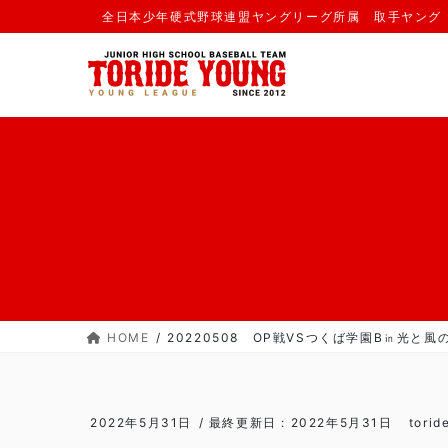
コ
ナ
全日本少年硬式野球連盟ヤングリーグ所属 取手ヤング
ン
ビ
テ
ゲ
ン
ー
ツ
シ
に
ョ
移
ン
動
に
移
動
HOME
20220508 OP戦VSつくば学園B㏌光と風の
2022年5月31日
/ 最終更新日 :
2022年5月31日
torid