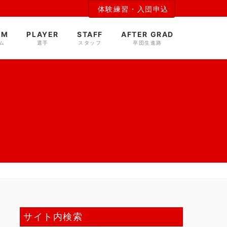
体験練習・入団申込
AM
PLAYER
STAFF
AFTER GRAD
ム
選手
スタッフ
卒団生進路
サイト内検索