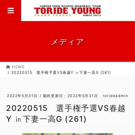
MENU
コ
ナ
ン
ビ
テ
ゲ
ン
ー
ツ
シ
に
ョ
メディア
移
ン
動
に
移
HOME
動
20220515 選手権予選VS春越Y ㏌下妻一高G (261)
2022年5月31日
/ 最終更新日 :
2022年5月31日
torideadmin
20220515 選手権予選VS春越
Y ㏌下妻一高G (261)