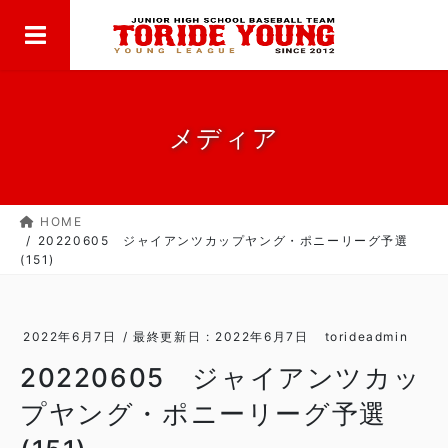
MENU
コ
ナ
ン
ビ
テ
ゲ
ン
ー
ツ
シ
に
ョ
メディア
移
ン
動
に
移
HOME
動
20220605 ジャイアンツカップヤング・ポニーリーグ予選
(151)
2022年6月7日
/ 最終更新日 :
2022年6月7日
torideadmin
20220605 ジャイアンツカッ
プヤング・ポニーリーグ予選