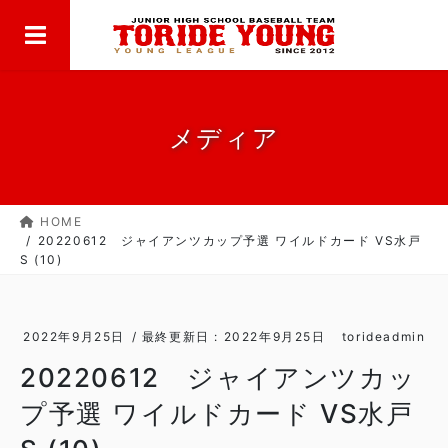
MENU
コ
ナ
ン
ビ
テ
ゲ
ン
ー
ツ
シ
に
ョ
メディア
移
ン
動
に
移
HOME
動
20220612 ジャイアンツカップ予選 ワイルドカード VS水戸
S (10)
2022年9月25日
/ 最終更新日 :
2022年9月25日
torideadmin
20220612 ジャイアンツカッ
プ予選 ワイルドカード VS水戸