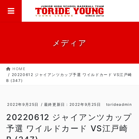
MENU
コ
ナ
ン
ビ
テ
ゲ
ン
ー
ツ
シ
に
ョ
メディア
移
ン
動
に
移
HOME
動
20220612 ジャイアンツカップ予選 ワイルドカード VS江戸崎
B (347)
2022年9月25日
/ 最終更新日 :
2022年9月25日
torideadmin
20220612 ジャイアンツカップ
予選 ワイルドカード VS江戸崎