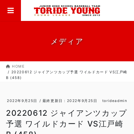
MENU
コ
ナ
ン
ビ
テ
ゲ
ン
ー
ツ
シ
に
ョ
メディア
移
ン
動
に
移
HOME
動
20220612 ジャイアンツカップ予選 ワイルドカード VS江戸崎
B (458)
2022年9月25日
/ 最終更新日 :
2022年9月25日
torideadmin
20220612 ジャイアンツカップ
予選 ワイルドカード VS江戸崎