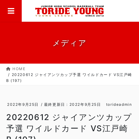
MENU
コ
ナ
ン
ビ
テ
ゲ
ン
ー
ツ
シ
に
ョ
メディア
移
ン
動
に
移
HOME
動
20220612 ジャイアンツカップ予選 ワイルドカード VS江戸崎
B (197)
2022年9月25日
/ 最終更新日 :
2022年9月25日
torideadmin
20220612 ジャイアンツカップ
予選 ワイルドカード VS江戸崎