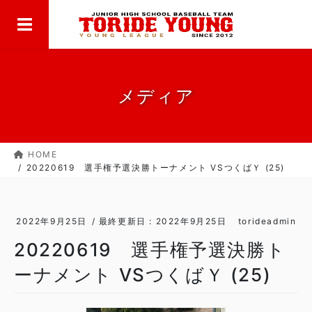
MENU
コ
ナ
ン
ビ
テ
ゲ
ン
ー
ツ
シ
に
ョ
メディア
移
ン
動
に
移
HOME
動
20220619 選手権予選決勝トーナメント VSつくばＹ (25)
2022年9月25日
/ 最終更新日 :
2022年9月25日
torideadmin
20220619 選手権予選決勝ト
ーナメント VSつくばＹ (25)