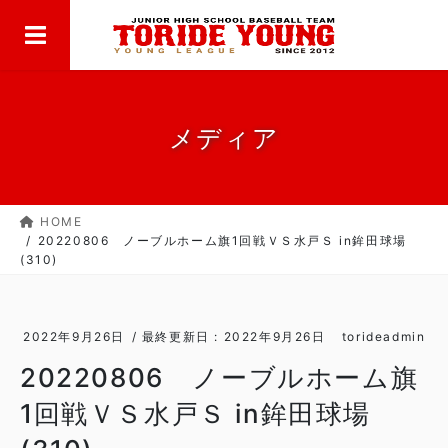
MENU
コ
ナ
ン
ビ
テ
ゲ
ン
ー
ツ
シ
に
ョ
メディア
移
ン
動
に
移
HOME
動
20220806 ノーブルホーム旗1回戦ＶＳ水戸Ｓ in鉾田球場
(310)
2022年9月26日
/ 最終更新日 :
2022年9月26日
torideadmin
20220806 ノーブルホーム旗
1回戦ＶＳ水戸Ｓ in鉾田球場