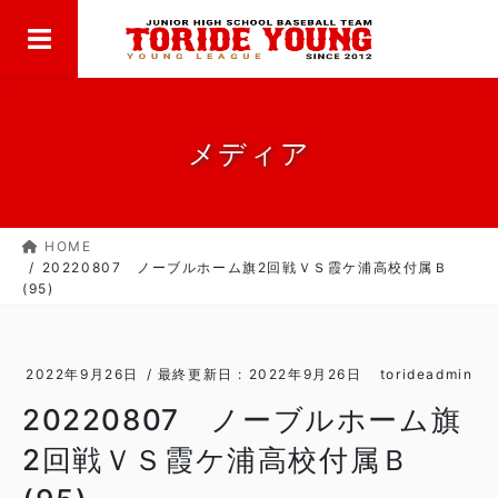
MENU
コ
ナ
ン
ビ
テ
ゲ
ン
ー
ツ
シ
に
ョ
メディア
移
ン
動
に
移
HOME
動
20220807 ノーブルホーム旗2回戦ＶＳ霞ケ浦高校付属Ｂ
(95)
2022年9月26日
/ 最終更新日 :
2022年9月26日
torideadmin
20220807 ノーブルホーム旗
2回戦ＶＳ霞ケ浦高校付属Ｂ