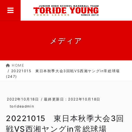
MENU
コ
ナ
ン
ビ
テ
ゲ
ン
ー
ツ
シ
に
ョ
メディア
移
ン
動
に
移
HOME
動
20221015 東日本秋季大会3回戦VS西湘ヤングin常総球場
(247)
2022年10月18日
/ 最終更新日 :
2022年10月18日
torideadmin
20221015 東日本秋季大会3回
戦VS西湘ヤングin常総球場