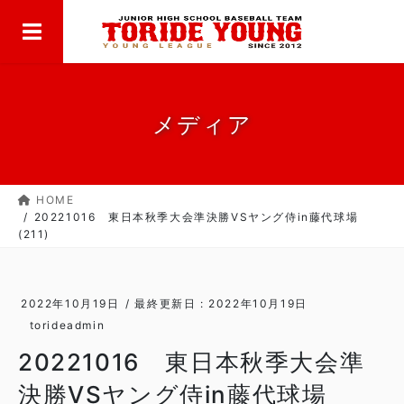
MENU
コ
ナ
ン
ビ
テ
ゲ
ン
ー
ツ
シ
に
ョ
メディア
移
ン
動
に
移
HOME
動
20221016 東日本秋季大会準決勝VSヤング侍in藤代球場
(211)
2022年10月19日
/ 最終更新日 :
2022年10月19日
torideadmin
20221016 東日本秋季大会準
決勝VSヤング侍in藤代球場