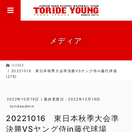
MENU
コ
ナ
ン
ビ
テ
ゲ
ン
ー
ツ
シ
に
ョ
メディア
移
ン
動
に
移
HOME
動
20221016 東日本秋季大会準決勝VSヤング侍in藤代球場
(276)
2022年10月19日
/ 最終更新日 :
2022年10月19日
torideadmin
20221016 東日本秋季大会準
決勝VSヤング侍in藤代球場