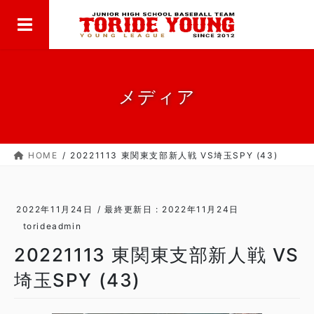
MENU
コ
ナ
ン
ビ
テ
ゲ
ン
ー
ツ
シ
に
ョ
メディア
移
ン
動
に
移
HOME
20221113 東関東支部新人戦 VS埼玉SPY (43)
動
2022年11月24日
/ 最終更新日 :
2022年11月24日
torideadmin
20221113 東関東支部新人戦 VS
埼玉SPY (43)