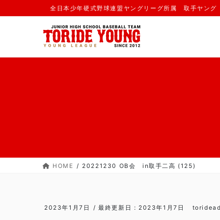
コ
ナ
全日本少年硬式野球連盟ヤングリーグ所属 取手ヤング
ン
ビ
テ
ゲ
ン
ー
ツ
シ
に
ョ
移
ン
動
に
移
動
HOME
20221230 OB会 in取手二高 (125)
2023年1月7日
/ 最終更新日 :
2023年1月7日
toridea