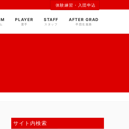
体験練習・入団申込
AM
PLAYER
STAFF
AFTER GRAD
ム
選手
スタッフ
卒団生進路
サイト内検索