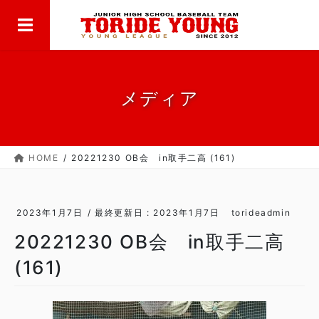
MENU
コ
ナ
ン
ビ
テ
ゲ
ン
ー
ツ
シ
に
ョ
メディア
移
ン
動
に
移
HOME
20221230 OB会 in取手二高 (161)
動
2023年1月7日
/ 最終更新日 :
2023年1月7日
torideadmin
20221230 OB会 in取手二高
(161)