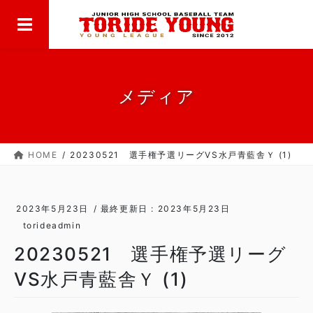
MENU
コ
ナ
ン
ビ
テ
ゲ
ン
ー
ツ
シ
に
ョ
メディア
移
ン
動
に
移
HOME
20230521 選手権予選リーグVS水戸青藍舎Ｙ (1)
動
2023年5月23日
/ 最終更新日 :
2023年5月23日
torideadmin
20230521 選手権予選リーグ
VS水戸青藍舎Ｙ (1)