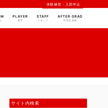
体験練習・入団申込
AM
PLAYER
STAFF
AFTER GRAD
ム
選手
スタッフ
卒団生進路
サイト内検索