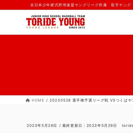
コ
ナ
全日本少年硬式野球連盟ヤングリーグ所属 取手ヤング
ン
ビ
テ
ゲ
ン
ー
ツ
シ
に
ョ
移
ン
動
に
移
動
HOME
20230528 選手権予選リーグ戦 VSつくばヤン
2023年5月29日
/ 最終更新日 :
2023年5月29日
tori