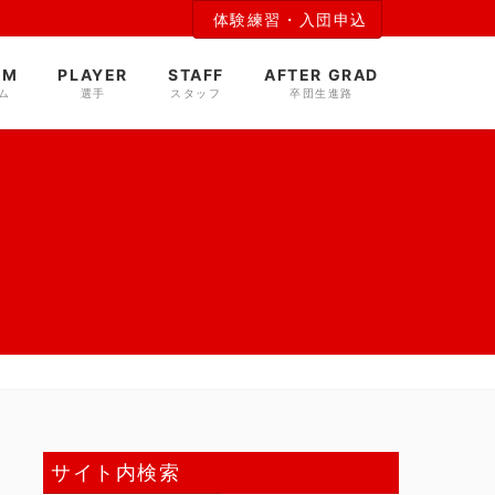
体験練習・入団申込
AM
PLAYER
STAFF
AFTER GRAD
ム
選手
スタッフ
卒団生進路
サイト内検索