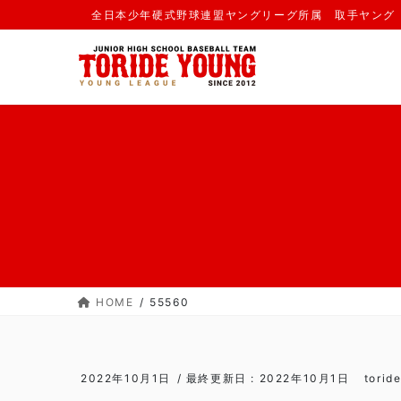
コ
ナ
全日本少年硬式野球連盟ヤングリーグ所属 取手ヤング
ン
ビ
テ
ゲ
ン
ー
ツ
シ
に
ョ
移
ン
動
に
移
動
HOME
55560
2022年10月1日
/ 最終更新日 :
2022年10月1日
torid