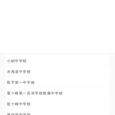
1年生
2年生
3年生
在籍中学校
みどりの学園義務教育学校
小絹中学校
水海道中学校
取手第一中学校
竜ケ崎第一高等学校附属中学校
龍ケ崎中学校
藤代南中学校