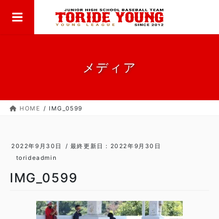
MENU
コ
ナ
ン
ビ
テ
ゲ
ン
ー
ツ
シ
に
ョ
メディア
移
ン
動
に
移
HOME
IMG_0599
動
2022年9月30日
/ 最終更新日 :
2022年9月30日
torideadmin
IMG_0599