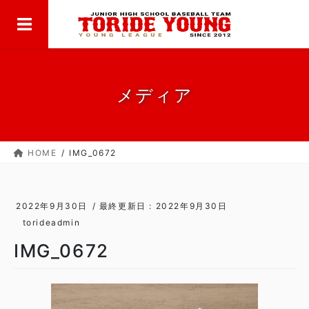
MENU
コ
ナ
ン
ビ
テ
ゲ
ン
ー
ツ
シ
に
ョ
メディア
移
ン
動
に
移
HOME
IMG_0672
動
2022年9月30日
/ 最終更新日 :
2022年9月30日
torideadmin
IMG_0672