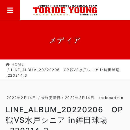
MENU
コ
ナ
ン
ビ
テ
ゲ
ン
ー
ツ
シ
に
ョ
メディア
移
ン
動
に
移
HOME
動
LINE_ALBUM_20220206 OP戦VS水戸シニア in鉾田球場
_220214_3
2022年2月14日
/ 最終更新日 :
2022年2月14日
torideadmin
LINE_ALBUM_20220206 OP
戦VS水戸シニア in鉾田球場