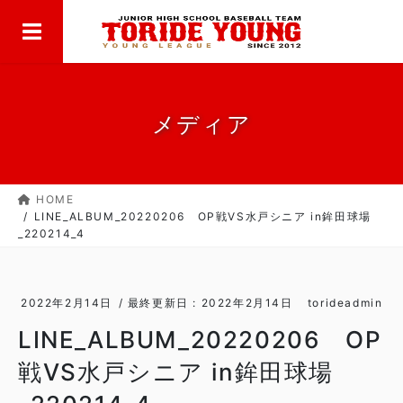
MENU
コ
ナ
ン
ビ
テ
ゲ
ン
ー
ツ
シ
に
ョ
メディア
移
ン
動
に
移
HOME
動
LINE_ALBUM_20220206 OP戦VS水戸シニア in鉾田球場
_220214_4
2022年2月14日
/ 最終更新日 :
2022年2月14日
torideadmin
LINE_ALBUM_20220206 OP
戦VS水戸シニア in鉾田球場