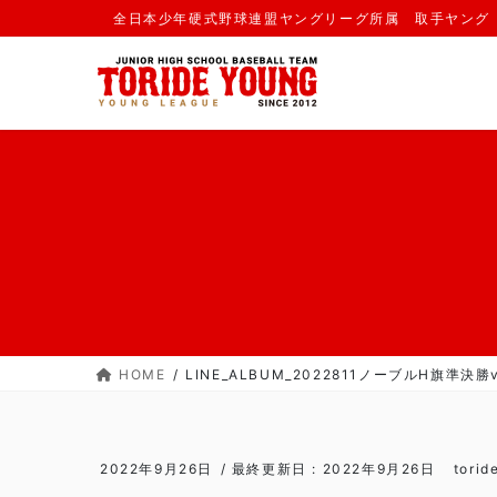
コ
ナ
全日本少年硬式野球連盟ヤングリーグ所属 取手ヤング
ン
ビ
テ
ゲ
ン
ー
ツ
シ
に
ョ
移
ン
動
に
移
動
HOME
LINE_ALBUM_2022811ノーブルH旗準決勝v
2022年9月26日
/ 最終更新日 :
2022年9月26日
torid