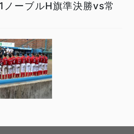
2811ノーブルH旗準決勝vs常