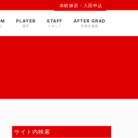
体験練習・入団申込
AM
PLAYER
STAFF
AFTER GRAD
ム
選手
スタッフ
卒団生進路
サイト内検索