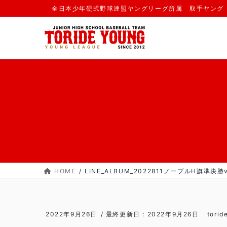
コ
ナ
全日本少年硬式野球連盟ヤングリーグ所属 取手ヤング
ン
ビ
テ
ゲ
ン
ー
ツ
シ
に
ョ
移
ン
動
に
移
動
HOME
LINE_ALBUM_2022811ノーブルH旗準決勝v
2022年9月26日
/ 最終更新日 :
2022年9月26日
torid