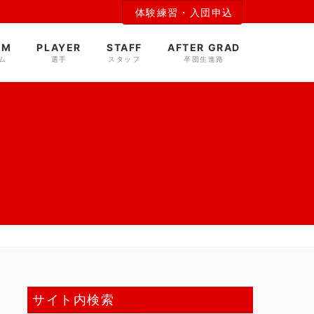
体験練習・入団申込
AM
PLAYER
STAFF
AFTER GRAD
ム
選手
スタッフ
卒団生進路
サイト内検索