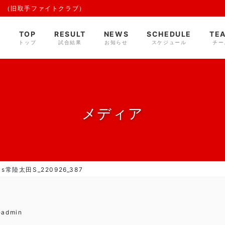
 （旧取手ファイトクラブ）
TOP
RESULT
NEWS
SCHEDULE
TE
トップ
試合結果
お知らせ
スケジュール
チー
メディア
s常陸太田S_220926_387
eadmin