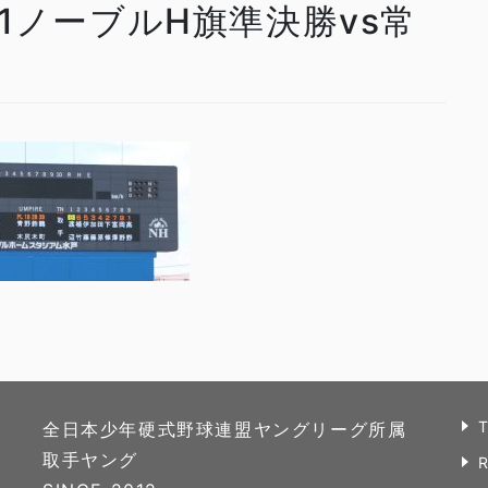
2811ノーブルH旗準決勝vs常
全日本少年硬式野球連盟ヤングリーグ所属
取手ヤング