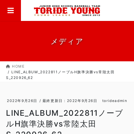
MENU
コ
ナ
ン
ビ
テ
ゲ
ン
ー
ツ
シ
に
ョ
メディア
移
ン
動
に
移
HOME
動
LINE_ALBUM_2022811ノーブルH旗準決勝vs常陸太田
S_220926_62
2022年9月26日
/ 最終更新日 :
2022年9月26日
torideadmin
LINE_ALBUM_2022811ノーブ
ルH旗準決勝vs常陸太田