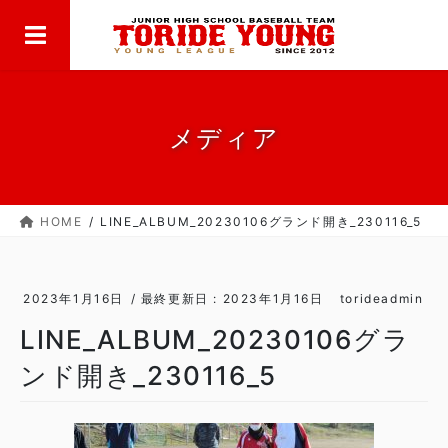
MENU
コ
ナ
ン
ビ
テ
ゲ
ン
ー
ツ
シ
に
ョ
メディア
移
ン
動
に
移
HOME
LINE_ALBUM_20230106グランド開き_230116_5
動
2023年1月16日
/ 最終更新日 :
2023年1月16日
torideadmin
LINE_ALBUM_20230106グラ
ンド開き_230116_5