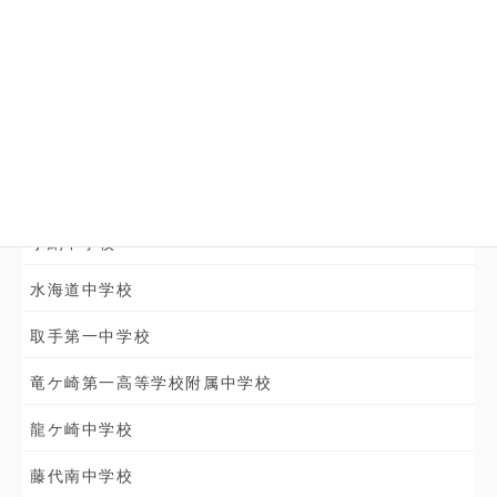
2年生
3年生
在籍中学校
みどりの学園義務教育学校
小絹中学校
水海道中学校
取手第一中学校
竜ケ崎第一高等学校附属中学校
龍ケ崎中学校
藤代南中学校