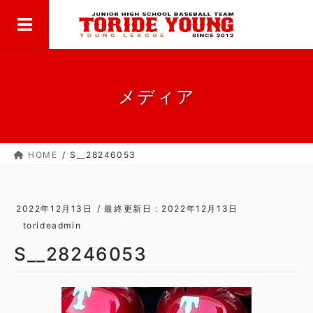
MENU
コ
ナ
ン
ビ
テ
ゲ
ン
ー
ツ
シ
に
ョ
メディア
移
ン
動
に
移
HOME
S__28246053
動
2022年12月13日
/ 最終更新日 :
2022年12月13日
torideadmin
S__28246053