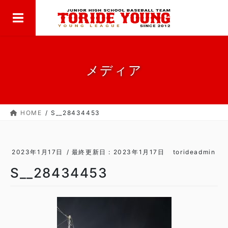
MENU
コ
ナ
ン
ビ
テ
ゲ
ン
ー
ツ
シ
に
ョ
メディア
移
ン
動
に
移
HOME
S__28434453
動
2023年1月17日
/ 最終更新日 :
2023年1月17日
torideadmin
S__28434453