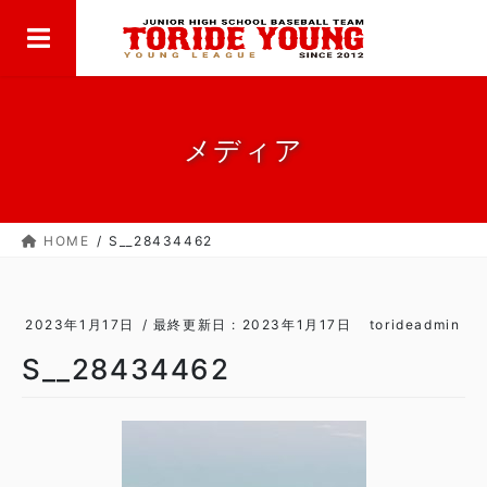
MENU
コ
ナ
ン
ビ
テ
ゲ
ン
ー
ツ
シ
に
ョ
メディア
移
ン
動
に
移
HOME
S__28434462
動
2023年1月17日
/ 最終更新日 :
2023年1月17日
torideadmin
S__28434462