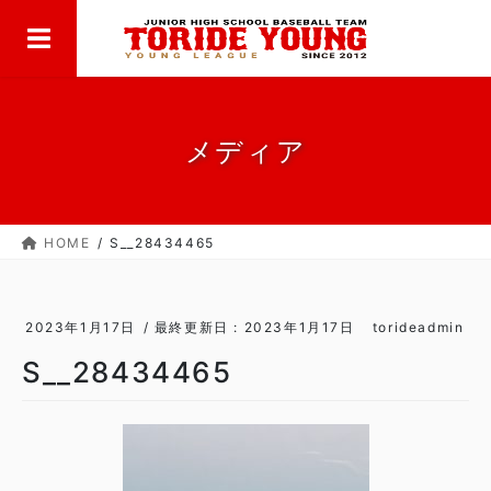
MENU
コ
ナ
ン
ビ
テ
ゲ
ン
ー
ツ
シ
に
ョ
メディア
移
ン
動
に
移
HOME
S__28434465
動
2023年1月17日
/ 最終更新日 :
2023年1月17日
torideadmin
S__28434465