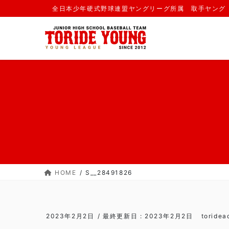
コ
ナ
全日本少年硬式野球連盟ヤングリーグ所属 取手ヤング
ン
ビ
テ
ゲ
ン
ー
ツ
シ
に
ョ
移
ン
動
に
移
動
HOME
S__28491826
2023年2月2日
/ 最終更新日 :
2023年2月2日
toridea