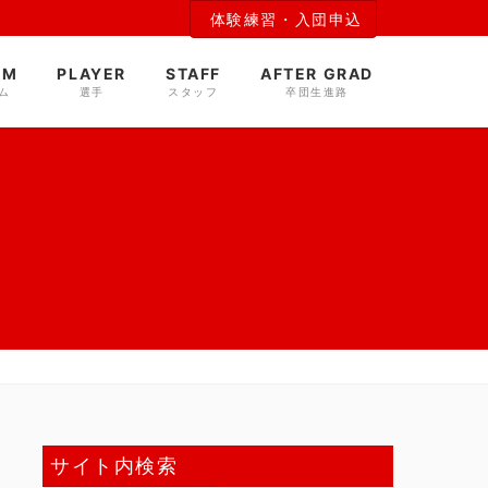
体験練習・入団申込
AM
PLAYER
STAFF
AFTER GRAD
ム
選手
スタッフ
卒団生進路
サイト内検索