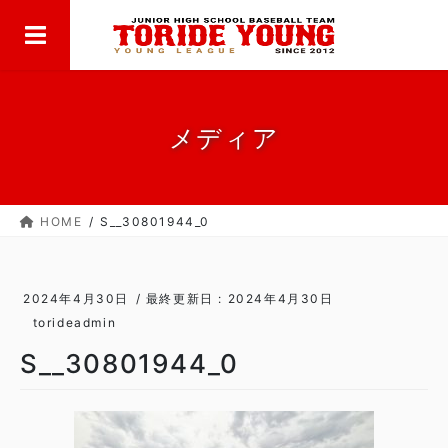
MENU
コ
ナ
ン
ビ
テ
ゲ
ン
ー
ツ
シ
に
ョ
メディア
移
ン
動
に
移
HOME
S__30801944_0
動
2024年4月30日
/ 最終更新日 :
2024年4月30日
torideadmin
S__30801944_0