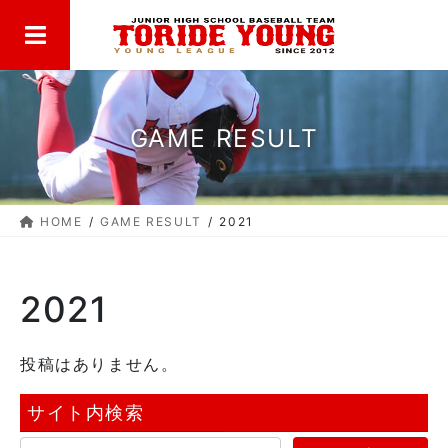
MENU
コ
ナ
ン
ビ
テ
ゲ
ン
ー
ツ
シ
に
ョ
GAME RESULT
移
ン
動
に
移
HOME
GAME RESULT
2021
動
2021
投稿はありません。
サイト内検索