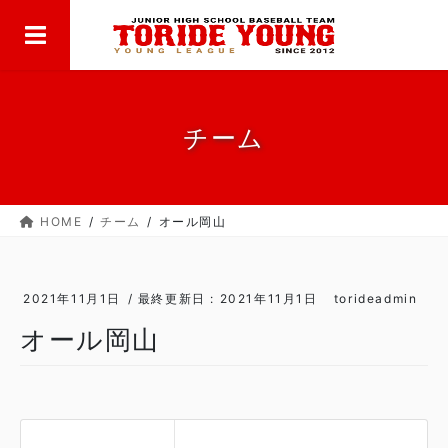
MENU
コ
ナ
ン
ビ
テ
ゲ
ン
ー
ツ
シ
に
ョ
チーム
移
ン
動
に
移
HOME
チーム
オール岡山
動
2021年11月1日
/ 最終更新日 :
2021年11月1日
torideadmin
オール岡山