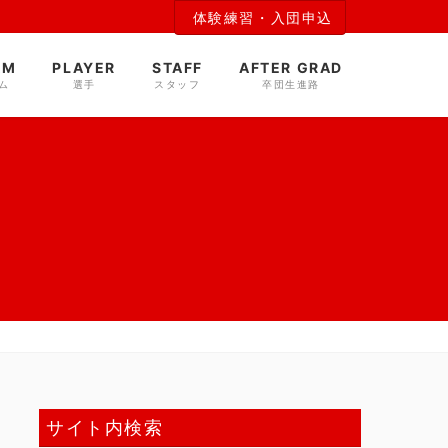
体験練習・入団申込
AM
PLAYER
STAFF
AFTER GRAD
ム
選手
スタッフ
卒団生進路
サイト内検索