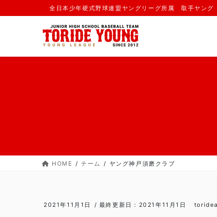
コ
ナ
全日本少年硬式野球連盟ヤングリーグ所属 取手ヤング
ン
ビ
テ
ゲ
ン
ー
ツ
シ
に
ョ
移
ン
動
に
移
動
HOME
チーム
ヤング神戸須磨クラブ
2021年11月1日
/ 最終更新日 :
2021年11月1日
toride