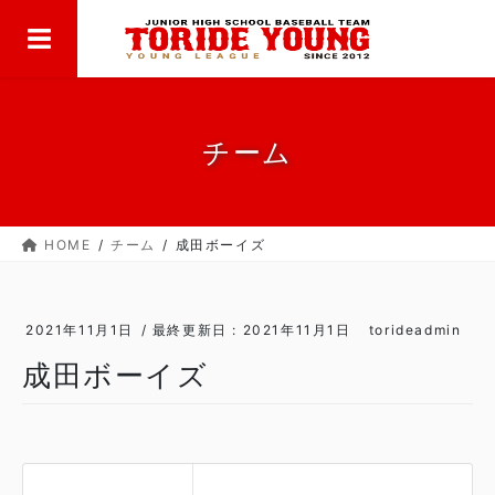
MENU
コ
ナ
ン
ビ
テ
ゲ
ン
ー
ツ
シ
に
ョ
チーム
移
ン
動
に
移
HOME
チーム
成田ボーイズ
動
2021年11月1日
/ 最終更新日 :
2021年11月1日
torideadmin
成田ボーイズ