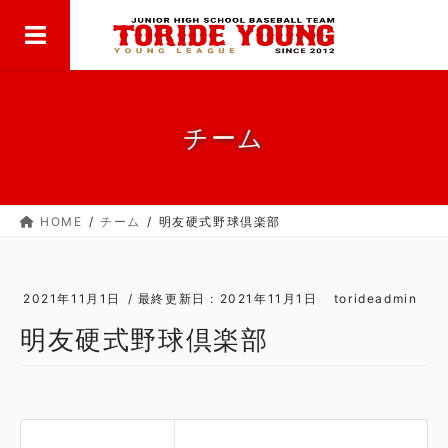
MENU
コ
ナ
ン
ビ
テ
ゲ
ン
ー
ツ
シ
に
ョ
チーム
移
ン
動
に
移
HOME
チーム
明友硬式野球倶楽部
動
2021年11月1日
/ 最終更新日 :
2021年11月1日
torideadmin
明友硬式野球倶楽部