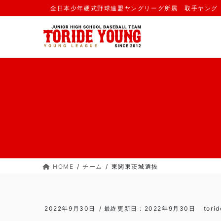
コ
ナ
全日本少年硬式野球連盟ヤングリーグ所属 取手ヤング
ン
ビ
テ
ゲ
ン
ー
ツ
シ
に
ョ
移
ン
動
に
移
動
HOME
チーム
東関東茨城選抜
2022年9月30日
/ 最終更新日 :
2022年9月30日
tori