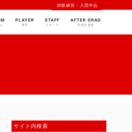
体験練習・入団申込
AM
PLAYER
STAFF
AFTER GRAD
ム
選手
スタッフ
卒団生進路
サイト内検索